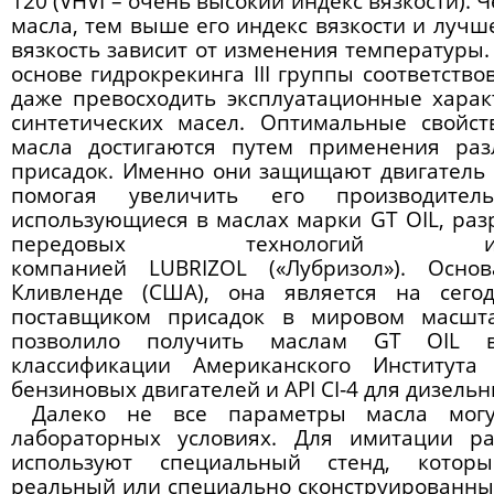
120 (VHVI – очень высокий индекс вязкости).
масла
, тем выше его индекс вязкости и лучш
вязкость зависит от изменения температуры.
основе гидрокрекинга III группы соответство
даже превосходить эксплуатационные хара
синтетических масел. Оптимальные свойст
масла достигаются путем применения раз
присадок. Именно они защищают двигатель о
помогая увеличить его производитель
использующиеся в маслах марки GT OIL, ра
передовых технологий и
компанией LUBRIZOL («Лубризол»). Осн
Кливленде (США), она является на сег
поставщиком присадок в мировом масшта
позволило получить маслам GT OIL 
классификации Американского Институт
бензиновых двигателей и API CI‑4 для дизельн
Далеко не все параметры масла могу
лабораторных условиях. Для имитации ра
используют специальный стенд, которы
реальный или специально сконструированный