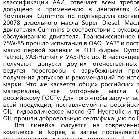
классификации ААИ, отвечает всем треб
допущено к применению в двигателях КА
Компания Cummins Inc. подтвердила соотве
20078 дизельного масла Super Diesel. Ма
двигателях Cummins в соответствии с руково
обслуживанию двигателя. Трансмиссионное м
75W-85 прошло испытания в ОАО "УАЗ" и пост
масло первой заливки в КПП фирмы Dymos
Patriot, УАЗ-Hunter и УАЗ-Pick up. В настоящ
получают допуски других отечественных
ведутся переговоры с зарубежными про
получения допусков и рекомендаций по ис
марки. Что же касается общих российских
материалам, все моторные масла G
российскому ГОСТу. Для того чтобы заручитьс
всей продукции, поставляемой на российс
OIL, гидравлическое масло GT Hydraulic и 
OIL прошли добровольную сертификацию по 
Вся линейка фасуется на современно
комплексе в Корее, а затем поставляет
металлических канистрах емкостью 1, 4