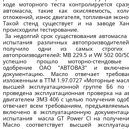
ходе моторного теста контролируется сра
автомасла
, такие как окисляемость, кол
отложений, износ двигателя, топливная эконо
Такой стенд существует и на заводе Хан
происходили тестирование.
За недолгий срок существования
автомасла 
испытания различных автопроизводителей
получило одни из самых строгих д
автопроизводителей: MB 229.5 и VW 502 00/50
успешно прошло моторно-стендовые 
одобрение ОАО "АВТОВАЗ" и включено
документацию. Масло отвечает требов
изложенным в ТТМ 1.97.0727 «Моторные масла
высшей эксплуатационной группе Б6 по 
проведена эксплуатационная проверка на а
двигателем ЗМЗ 406 с целью получения одо
отвечает всем требованиям, предъявляемы
включено в эксплуатационную документац
испытания масла GT Power CI на получени
Масло соответствует высшей эксплуата