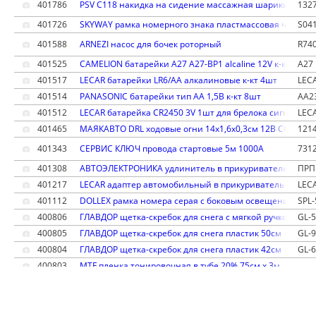
401786
PSV C118 накидка на сидение массажная шарики корич
132
401726
SKYWAY рамка номерного знака пластмассовая черная
S04
401588
ARNEZI насос для бочек роторный
R74
401525
CAMELION батарейки A27 A27-BP1 alcaline 12V к-кт 5шт
A27
401517
LECAR батарейки LR6/AA алкалиновые к-кт 4шт
LEC
401514
PANASONIC батарейки тип АА 1,5В к-кт 8шт
AA2
401512
LECAR батарейка CR2450 3V 1шт для брелока сигнализа
LEC
401465
МАЯКАВТО DRL ходовые огни 14х1,6х0,3см 12В COB к-кт
121
401343
СЕРВИС КЛЮЧ провода стартовые 5м 1000А
731
401308
АВТОЭЛЕКТРОНИКА удлинитель в прикуриватель 0,5м с
ПРП 
401217
LECAR адаптер автомобильный в прикуриватель 1 USB 12
LEC
401112
DOLLEX рамка номера серая с боковым освещением пл
SPL-
400806
ГЛАВДОР щетка-скребок для снега с мягкой ручкой 65см
GL-
400805
ГЛАВДОР щетка-скребок для снега пластик 50см
GL-
400804
ГЛАВДОР щетка-скребок для снега пластик 42см
GL-
400803
MTF пленка тонировочная в тубе 20% 75см х 3м
323542
ЗЕБРА фартук для горловины бензобака (92, 95, Dizel)
052
00000830
ЗЕБРА салфетка ''МОТЫЛЕК'' для бережной чистки посу
501
00000832
ЗЕБРА салфетка ''ВОЛНА'' для чистки окон, зеркал и ме
502