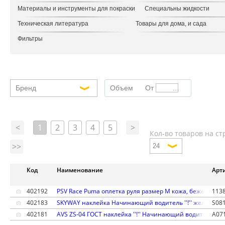
Материалы и инструменты для покраски
Специальны жидкости
Техническая литература
Товары для дома, и сада
Фильтры
Бренд
Объем
От
До
<
1
2
3
4
5
>
Кол-во товаров на ст
>>
Код
Наименование
Арт
402192
PSV Race Puma оплетка руля размер M кожа, бежевый сп
113
402183
SKYWAY наклейка Начинающий водитель ''!'' желтый к
S08
402181
AVS ZS-04 ГОСТ наклейка ''!'' Начинающий водитель ж
A07