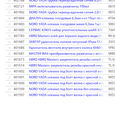
402168
NORD YADA трубка термоусадочная синяя 8,0/4,0мм дл
907
402121
MIPA запечатыватель ржавчины 100мл
061
401992
NORD YADA трубка термоусадочная синяя 2,0/1,0мм дл
907
401804
ДИАЛУЧ клеммы гнездовые 6,3мм к-кт 10шт полоска лу
КТ0
401803
NORD YADA клемма гнездовая мама 6,3мм 1шт 4-6кв.мм
906
401800
СЕРВИС КЛЮЧ набор уплотнительных шайб 379 предмет
734
401783
ABRO Masters клей для зеркала заднего вида (1гр)
RV-
401687
ЗАВГАР удлинитель нипеля латунный 95мм ГАЗ 33104 
331
401686
Удлинитель вентиля внутреннего колеса КАМАЗ 54901
YP8
401681
MASTER WAX преобразователь ржавчины с активным ци
MW0
401615
ABRO ABRO Masters закрепитель резьбы синий разъем
TL-0
401614
ABRO Masters закрепитель резьбы красный неразъемн
TL-0
401602
NORD YADA клемма под болт вилка с желтой изоляцией
905
401601
NORD YADA клемма под болт вилка с красной изоляцие
905
401600
NORD YADA клемма под болт вилка с красной изоляцие
905
401599
NORD YADA клемма под болт вилка без изоляции 4,5мм
905
401597
NORD YADA клемма под болт вилка с красной изоляцие
905
401575
NORD YADA трубка термоусадочная зеленая 3,0/1,5мм 
907
401361
Хомут пружинный 35х12мм
401362
Хомут пружинный 28х12мм