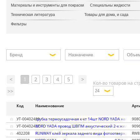
Материалы и инструменты для покраски
Специальны жидкости
Техническая литература
Товары для дома, и сада
Фильтры
Бренд
Назначение
Объе
<
1
2
3
4
5
>
Кол-во товаров на ст
>>
Код
Наименование
Арт
УТ-00402429
трубка термоусадочная к-кт 14шт NORD YADA набор №3
908
УТ-00402427
NORD YADA провод ШВПМ аккустический 2-х жильный 2
909
402208
RUNWAY клей зеркала заднего вида фотоотверждаемый
RW8