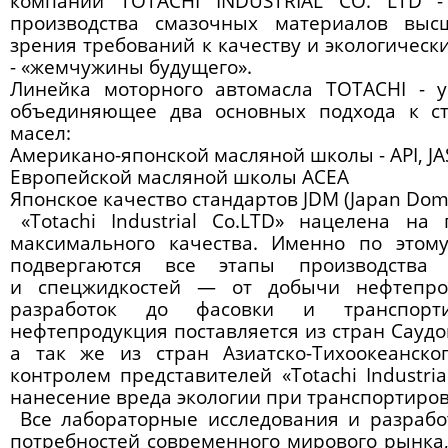
компании TOTACHI INDUSTRIAL CO. LTD -
производства смазочных материалов высш
зрения требований к качеству и экологическ
- «жемчужины будущего».
Линейка моторного
автомасла ТOTACHI
- у
объединяющее два основных подхода к ст
масел:
Американо-японской масляной школы - API, JA
Европейской масляной школы ACEA
Японское качество стандартов JDM (Japan Dome
«Totachi
Industrial Co.LTD» нацелена на 
максимального качества. Именно по этом
подвергаются все этапы производства 
и спецжидкостей — от добычи нефтепро
разработок до фасовки и транспорти
нефтепродукция поставляется из стран Сауд
а так же из стран Азиатско-Тихоокеанско
контролем представителей
«Totachi
Industria
нанесение вреда экологии при транспортиров
Все лабораторные исследования и разрабо
потребностей современного мирового рынка,