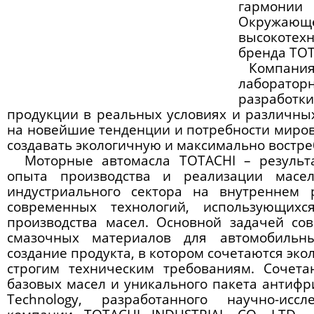
гармонии
Окружа
высокоте
бренда TOT
Компания
лаборато
разрабо
продукции в реальных условиях и различны
на новейшие тенденции и потребности миров
создавать экологичную и максимально востр
Моторные
автомасла ТOTACHI
– результа
опыта производства и реализации масе
индустриального сектора на внутреннем
современных технологий, использующих
производства масел. Основной задачей со
смазочных материалов для автомобильны
создание продукта, в котором сочетаются эко
строгим техническим требованиям. Сочета
базовых масел и уникального пакета антиф
Technology, разработанного научно-иссл