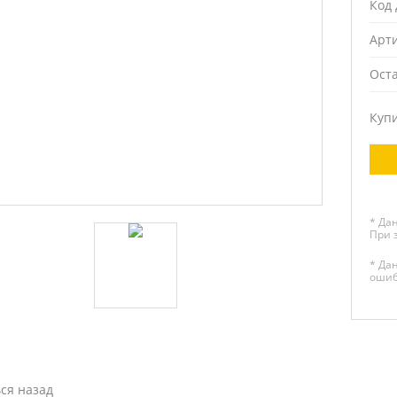
Код 
Арт
Ост
Куп
* Да
При 
* Да
ошиб
ся назад