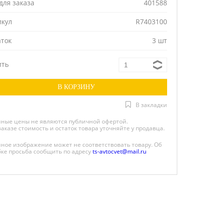
для заказа
401588
икул
R7403100
аток
3 шт
ить
В закладки
нные цены не являются публичной офертой.
заказе стоимость и остаток товара уточняйте у продавца.
нное изображение может не соответствовать товару. Об
ке просьба сообщить по адресу
ts-avtocvet@mail.ru