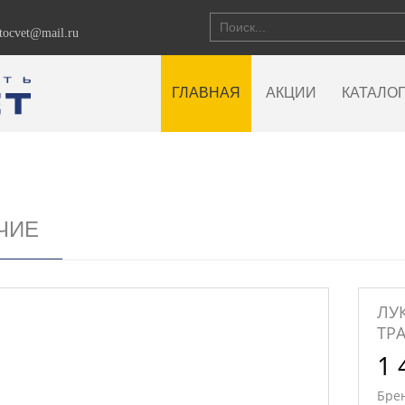
vtocvet@mail.ru
ГЛАВНАЯ
АКЦИИ
КАТАЛО
ЧИЕ
ЛУ
ТР
1 
Бре