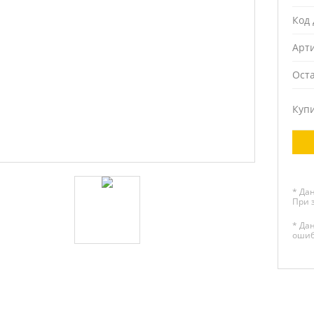
Код 
Арт
Ост
Куп
* Да
При 
* Да
ошиб