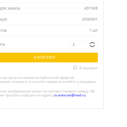
для заказа
401908
икул
3590991
аток
1 шт
ить
В закладки
нные цены не являются публичной офертой.
заказе стоимость и остаток товара уточняйте у продавца.
нное изображение может не соответствовать товару. Об
ке просьба сообщить по адресу
ts-avtocvet@mail.ru