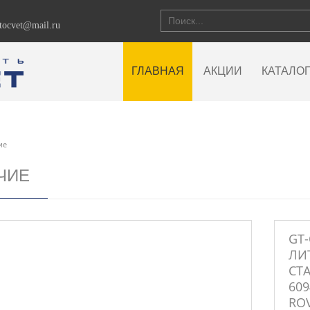
vtocvet@mail.ru
ГЛАВНАЯ
АКЦИИ
КАТАЛО
ие
ЧИЕ
GT-
ЛИ
СТ
609
ROV