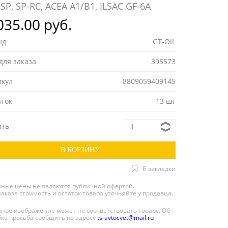
 SP, SP-RC, ACEA A1/B1, ILSAC GF-6A
035.00 руб.
нд
GT-OIL
для заказа
395573
икул
8809059409145
аток
13 шт
ить
В закладки
нные цены не являются публичной офертой.
заказе стоимость и остаток товара уточняйте у продавца.
нное изображение может не соответствовать товару. Об
ке просьба сообщить по адресу
ts-avtocvet@mail.ru