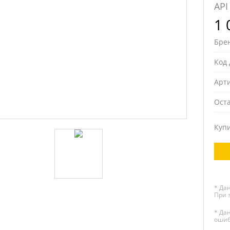
API
1 
Бре
Код 
Арт
Ост
Куп
* Да
При 
* Да
ошиб